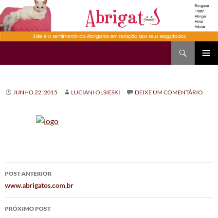
Pesquisar
Abrigatos
PULAR
Me
PARA
O
prin
CONTEÚDO
JUNHO 22, 2015
LUCIANI OLSIESKI
DEIXE UM COMENTÁRIO
Navegação
POST ANTERIOR
de
www.abrigatos.com.br
posts
PRÓXIMO POST