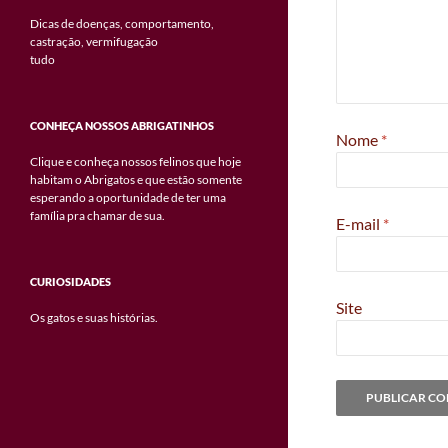
Dicas de doenças, comportamento,
castração, vermifugação
tudo
CONHEÇA NOSSOS ABRIGATINHOS
Nome
*
Clique e conheça nossos felinos que hoje
habitam o Abrigatos e que estão somente
esperando a oportunidade de ter uma
família pra chamar de sua.
E-mail
*
CURIOSIDADES
Site
Os gatos e suas histórias.