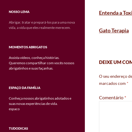
Entenda a To
NOSSO LEMA
Abrigar, tratar e prepará-los para uma nova
vida, a vida que eles realmente merecem.
Gato Terapia
MOMENTOS ABRIGATOS
Assista vídeos, conheça histórias.
DEIXE UM CO
Queremos compartilhar com vocês nossos
abrigatinhos e suas façanhas.
O seu endereço de
marcados com
*
ESPAÇO DA FAMÍLIA
Comentário
*
Conheça nossos abrigatinhos adotados e
suas novas experiências de vida.
espaco
TUDODICAS