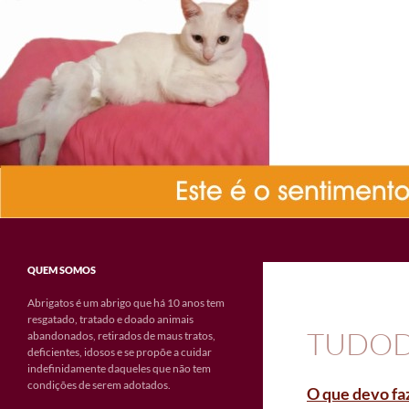
Pesquisar
Abrigatos
QUEM SOMOS
Abrigatos é um abrigo que há 10 anos tem
resgatado, tratado e doado animais
TUDOD
abandonados, retirados de maus tratos,
deficientes, idosos e se propõe a cuidar
indefinidamente daqueles que não tem
condições de serem adotados.
O que devo fa